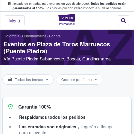
El mercado de entradas para eventos en vivo desde 2009.
Todos los pedidos están
 y venta de entradas entre fans
garantizados al 100%.
Los precios pueden variar respecto a su valor nominal.
StubHub: compra y
PLAZ
Menú
Colombia
/
Cundinamarca
/
Bogotá
Eventos en Plaza de Toros Marruecos
(Puente Piedra)
Vía Puente Piedra-Subachoque, Bogota, Cundinamarca
Todas las fechas
Ordenar por fecha
Garantía 100%
Respaldamos todos los pedidos
Las entradas son originales
y llegarán a tiempo
para el evento