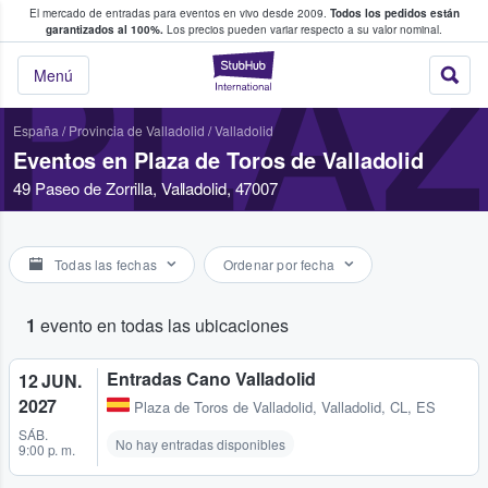
El mercado de entradas para eventos en vivo desde 2009.
Todos los pedidos están
 y venta de entradas entre fans
garantizados al 100%.
Los precios pueden variar respecto a su valor nominal.
PLAZ
StubHub: compra y
Menú
España
/
Provincia de Valladolid
/
Valladolid
Eventos en Plaza de Toros de Valladolid
49 Paseo de Zorrilla, Valladolid, 47007
Todas las fechas
Ordenar por fecha
1
evento en todas las ubicaciones
Entradas Cano Valladolid
12 JUN.
2027
Plaza de Toros de Valladolid
,
Valladolid, CL, ES
SÁB.
No hay entradas disponibles
9:00 p. m.