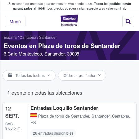
El mercado de entradas para eventos en vivo desde 2009.
Todos los pedidos están
 y venta de entradas entre fans
garantizados al 100%.
Los precios pueden variar respecto a su valor nominal.
PLAZ
StubHub: compra y
Menú
España
/
Cantabria
/
Santander
Eventos en Plaza de toros de Santander
6 Calle Montevideo, Santander, 39008
Todas las fechas
Ordenar por fecha
1
evento en todas las ubicaciones
Entradas Loquillo Santander
12
SEPT.
Plaza de toros de Santander
,
Santander, Cantabria,
ES
SÁB.
9:00 p. m.
26 entradas disponibles