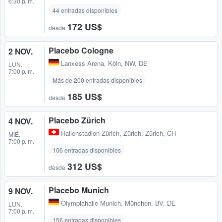
6:30 p. m.
44 entradas disponibles
172 US$
desde
Placebo Cologne
2 NOV.
Lanxess Arena
,
Köln, NW, DE
LUN.
7:00 p. m.
Más de 200 entradas disponibles
185 US$
desde
Placebo Zürich
4 NOV.
Hallenstadion Zürich
,
Zürich, Zürich, CH
MIÉ.
7:00 p. m.
106 entradas disponibles
312 US$
desde
Placebo Munich
9 NOV.
Olympiahalle Munich
,
München, BV, DE
LUN.
7:00 p. m.
156 entradas disponibles