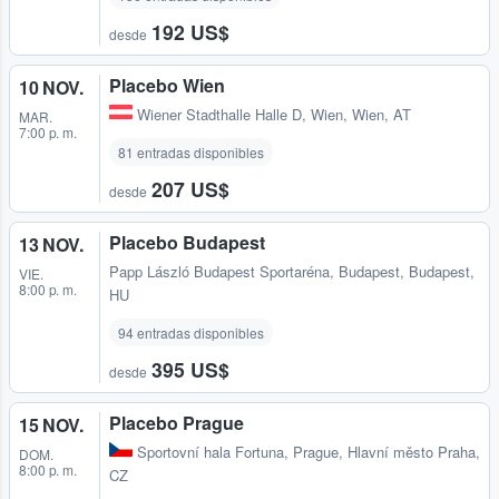
192 US$
desde
Placebo Wien
10 NOV.
Wiener Stadthalle Halle D
,
Wien, Wien, AT
MAR.
7:00 p. m.
81 entradas disponibles
207 US$
desde
Placebo Budapest
13 NOV.
Papp László Budapest Sportaréna
,
Budapest, Budapest,
VIE.
8:00 p. m.
HU
94 entradas disponibles
395 US$
desde
Placebo Prague
15 NOV.
Sportovní hala Fortuna
,
Prague, Hlavní město Praha,
DOM.
8:00 p. m.
CZ