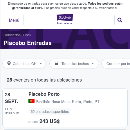
El mercado de entradas para eventos en vivo desde 2009.
Todos los pedidos están
 y venta de entradas entre fans
PLA
garantizados al 100%.
Los precios pueden variar respecto a su valor nominal.
StubHub: compra y
Menú
Conciertos
/
Rock
Placebo Entradas
Columbus, OH
Todas las fechas
Ordenar por f
28
eventos en todas las ubicaciones
Placebo Porto
28
SEPT.
Pavilhão Rosa Mota
,
Porto, Porto, PT
LUN.
62 entradas disponibles
9:00 p. m.
243 US$
desde