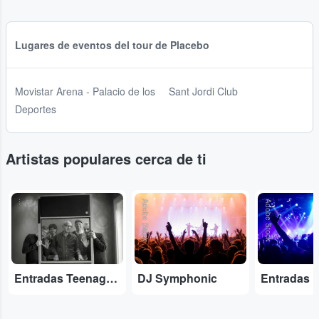
Lugares de eventos del tour de Placebo
Movistar Arena - Palacio de los
Sant Jordi Club
Deportes
Artistas populares cerca de ti
...
Adobe Stock
Adobe Stock
Entradas Teenage Fanclub
DJ Symphonic
Entradas 