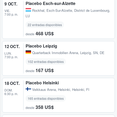
Placebo Esch-sur-Alzette
9 OCT.
Rockhal
,
Esch-Sur-Alzette, District de Luxembourg,
VIE.
7:00 p. m.
LU
22 entradas disponibles
468 US$
desde
Placebo Leipzig
12 OCT.
Quarterback Immobilien Arena
,
Leipzig, SN, DE
LUN.
7:00 p. m.
102 entradas disponibles
167 US$
desde
Placebo Helsinki
18 OCT.
Veikkaus Arena
,
Helsinki, Helsinki, FI
DOM.
6:30 p. m.
165 entradas disponibles
358 US$
desde