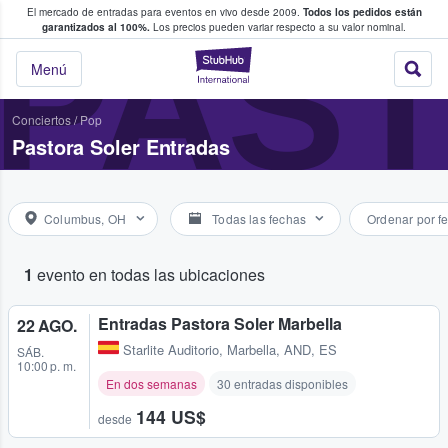
El mercado de entradas para eventos en vivo desde 2009.
Todos los pedidos están
 y venta de entradas entre fans
PAS
garantizados al 100%.
Los precios pueden variar respecto a su valor nominal.
StubHub: compra y
Menú
Conciertos
/
Pop
Pastora Soler Entradas
Columbus, OH
Todas las fechas
Ordenar por f
1
evento en todas las ubicaciones
Entradas Pastora Soler Marbella
22 AGO.
Starlite Auditorio
,
Marbella, AND, ES
SÁB.
10:00 p. m.
En dos semanas
30 entradas disponibles
144 US$
desde