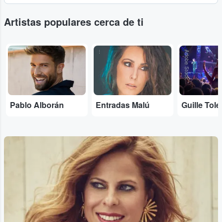
Artistas populares cerca de ti
...
...
Adobe Stock
Pablo Alborán
Entradas Malú
Guille Tol
...