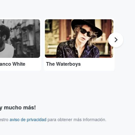
...
...
lanco White
The Waterboys
Entrad
s y mucho más!
estro
aviso de privacidad
para obtener más información.