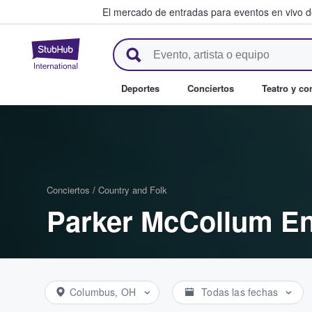
El mercado de entradas para eventos en vivo 
StubHub: compra y venta de en
Deportes
Conciertos
Teatro y c
Conciertos
/
Country and Folk
Parker McCollum En
Columbus, OH
Todas las fechas