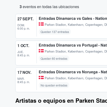
3
eventos en todas las ubicaciones
Entradas Dinamarca vs Gales - Natio
27 SEPT.
Parken Stadion
,
København, Copenhagen, 
DOM.
6:00 p. m.
Quedan 137 entradas
Entradas Dinamarca vs Portugal - Na
1 OCT.
Parken Stadion
,
København, Copenhagen, 
JUE.
8:45 p. m.
Quedan 60 entradas
Entradas Dinamarca vs Noruega - Na
17 NOV.
Parken Stadion
,
København, Copenhagen, 
MAR.
8:45 p. m.
No quedan entradas
Artistas o equipos en Parken Sta