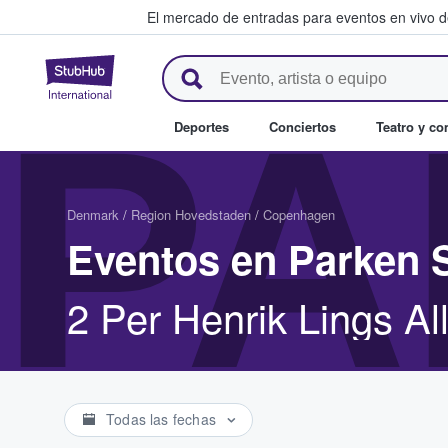
El mercado de entradas para eventos en vivo 
StubHub: compra y venta de en
PA
Deportes
Conciertos
Teatro y c
Denmark
/
Region Hovedstaden
/
Copenhagen
Eventos en Parken 
2 Per Henrik Lings A
Todas las fechas