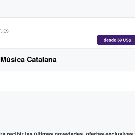
T, ES
desde
69 US$
a Música Catalana
ara recibir las últimas novedades, ofertas exclusiva