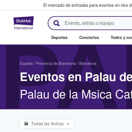
El mercado de entradas para eventos en vivo 
StubHub: compra y venta de en
PA
Deportes
Conciertos
Teatro y c
España
/
Provincia de Barcelona
/
Barcelona
Eventos en Palau de
Palau de la Msica Ca
Todas las fechas