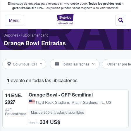
El mercado de entradas para eventos en vivo desde 2009.
Todos los pedidos están
 y venta de entradas entre fans
ORA
garantizados al 100%.
Los precios pueden variar respecto a su valor nominal.
StubHub: compra y
Menú
Deportes
/
Fútbol americano
Orange Bowl Entradas
Columbus, OH
Todas las fechas
Ordenar por f
1
evento en todas las ubicaciones
Orange Bowl - CFP Semifinal
14 ENE.
2027
Hard Rock Stadium
,
Miami Gardens, FL, US
JUE.
Más de 200 entradas disponibles
Por confirmar
334 US$
desde