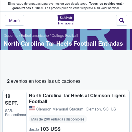
El mercado de entradas para eventos en vivo desde 2009.
Todos los pedidos están
 y venta de entradas entre fans
NORT
garantizados al 100%.
Los precios pueden variar respecto a su valor nominal.
StubHub: compra y
Menú
Deportes
/
Fútbol americano
/
College Football
North Carolina Tar Heels Football Entradas
2
eventos en todas las ubicaciones
North Carolina Tar Heels at Clemson Tigers
19
Football
SEPT.
Clemson Memorial Stadium
,
Clemson, SC, US
SÁB.
Por confirmar
Más de 200 entradas disponibles
103 US$
desde