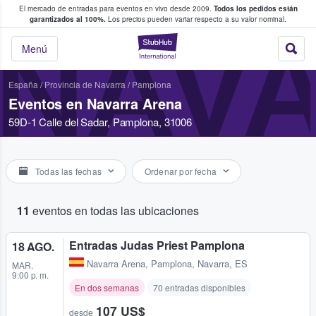
El mercado de entradas para eventos en vivo desde 2009.
Todos los pedidos están
 y venta de entradas entre fans
garantizados al 100%.
Los precios pueden variar respecto a su valor nominal.
NAV
StubHub: compra y
Menú
España
/
Provincia de Navarra
/
Pamplona
Eventos en Navarra Arena
59D-1 Calle del Sadar, Pamplona, 31006
Todas las fechas
Ordenar por fecha
11
eventos en todas las ubicaciones
Entradas Judas Priest Pamplona
18 AGO.
Navarra Arena
,
Pamplona, Navarra, ES
MAR.
9:00 p. m.
En dos semanas
70 entradas disponibles
107 US$
desde