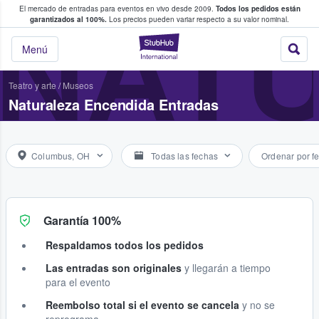
El mercado de entradas para eventos en vivo desde 2009.
Todos los pedidos están
 y venta de entradas entre fans
NAT
garantizados al 100%.
Los precios pueden variar respecto a su valor nominal.
StubHub: compra y
Menú
Teatro y arte
/
Museos
Naturaleza Encendida Entradas
Columbus, OH
Todas las fechas
Ordenar por f
Garantía 100%
Respaldamos todos los pedidos
Las entradas son originales
y llegarán a tiempo
para el evento
Reembolso total si el evento se cancela
y no se