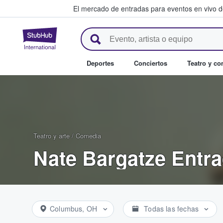
El mercado de entradas para eventos en vivo 
StubHub: compra y venta de en
Deportes
Conciertos
Teatro y c
Teatro y arte
/
Comedia
Nate Bargatze Entr
Columbus, OH
Todas las fechas