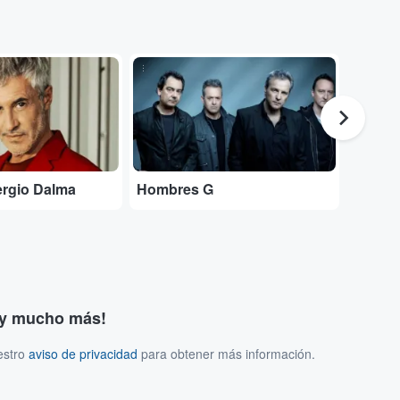
...
...
ergio Dalma
Hombres G
Caroli
s y mucho más!
estro
aviso de privacidad
para obtener más información.