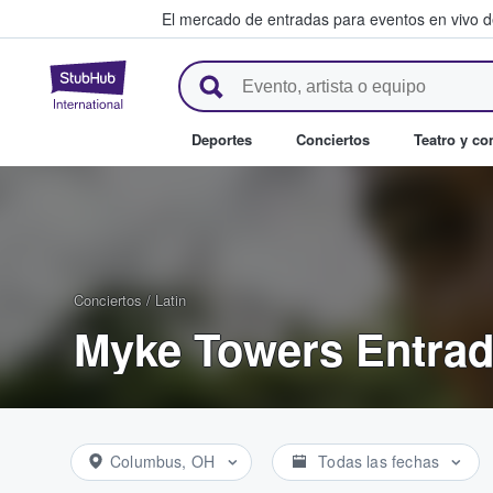
El mercado de entradas para eventos en vivo 
StubHub: compra y venta de en
Deportes
Conciertos
Teatro y c
Conciertos
/
Latin
Myke Towers Entra
Columbus, OH
Todas las fechas