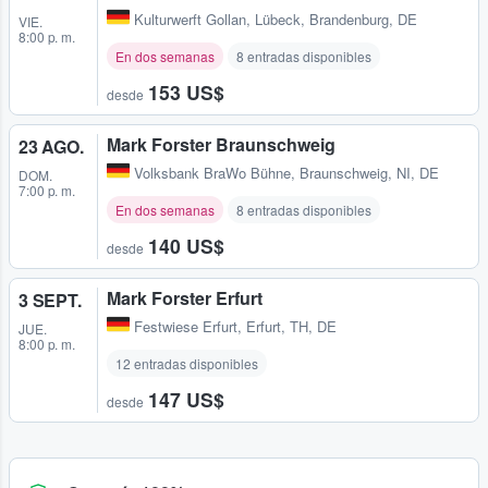
Kulturwerft Gollan
,
Lübeck, Brandenburg, DE
VIE.
8:00 p. m.
En dos semanas
8 entradas disponibles
153 US$
desde
Mark Forster Braunschweig
23 AGO.
Volksbank BraWo Bühne
,
Braunschweig, NI, DE
DOM.
7:00 p. m.
En dos semanas
8 entradas disponibles
140 US$
desde
Mark Forster Erfurt
3 SEPT.
Festwiese Erfurt
,
Erfurt, TH, DE
JUE.
8:00 p. m.
12 entradas disponibles
147 US$
desde