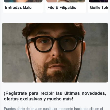
Entradas Malú
Fito & Fitipaldis
Guille Tol
¡Regístrate para recibir las últimas novedades,
ofertas exclusivas y mucho más!
Puedes darte de baja en cualquier momento haciendo clic en el