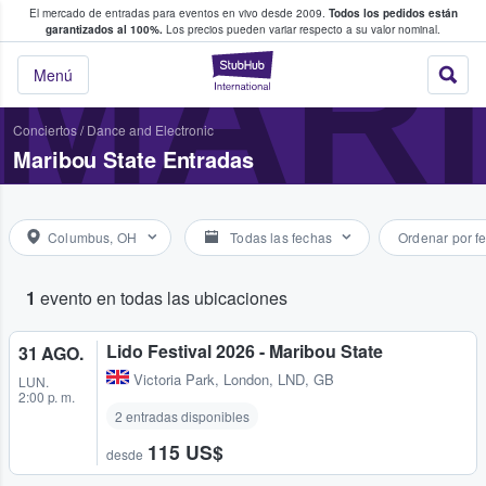
El mercado de entradas para eventos en vivo desde 2009.
Todos los pedidos están
 y venta de entradas entre fans
MARI
garantizados al 100%.
Los precios pueden variar respecto a su valor nominal.
StubHub: compra y
Menú
Conciertos
/
Dance and Electronic
Maribou State Entradas
Columbus, OH
Todas las fechas
Ordenar por f
1
evento en todas las ubicaciones
Lido Festival 2026 - Maribou State
31 AGO.
Victoria Park
,
London, LND, GB
LUN.
2:00 p. m.
2 entradas disponibles
115 US$
desde