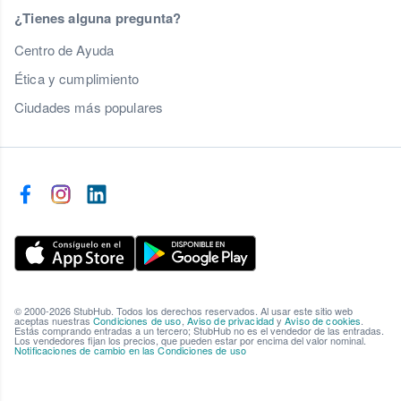
¿Tienes alguna pregunta?
Centro de Ayuda
Ética y cumplimiento
Ciudades más populares
© 2000-2026 StubHub. Todos los derechos reservados. Al usar este sitio web
aceptas nuestras
Condiciones de uso
,
Aviso de privacidad
y
Aviso de cookies
.
Estás comprando entradas a un tercero; StubHub no es el vendedor de las entradas.
Los vendedores fijan los precios, que pueden estar por encima del valor nominal.
Notificaciones de cambio en las Condiciones de uso