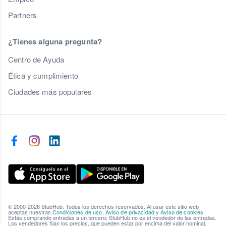
Partners
¿Tienes alguna pregunta?
Centro de Ayuda
Ética y cumplimiento
Ciudades más populares
© 2000-2026 StubHub. Todos los derechos reservados. Al usar este sitio web
aceptas nuestras
Condiciones de uso
,
Aviso de privacidad
y
Aviso de cookies
.
Estás comprando entradas a un tercero; StubHub no es el vendedor de las entradas.
Los vendedores fijan los precios, que pueden estar por encima del valor nominal.