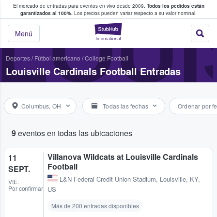
El mercado de entradas para eventos en vivo desde 2009.
Todos los pedidos están
 y venta de entradas entre fans
LOUI
garantizados al 100%.
Los precios pueden variar respecto a su valor nominal.
StubHub: compra y
Menú
Deportes
/
Fútbol americano
/
College Football
Louisville Cardinals Football Entradas
Columbus, OH
Todas las fechas
Ordenar por f
9
eventos en todas las ubicaciones
Villanova Wildcats at Louisville Cardinals
11
Football
SEPT.
L&N Federal Credit Union Stadium
,
Louisville, KY,
VIE.
Por confirmar
US
Más de 200 entradas disponibles