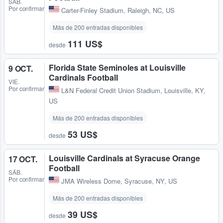
SÁB.
Por confirmar
Carter-Finley Stadium
,
Raleigh, NC, US
Más de 200 entradas disponibles
111 US$
desde
Florida State Seminoles at Louisville
9 OCT.
Cardinals Football
VIE.
Por confirmar
L&N Federal Credit Union Stadium
,
Louisville, KY,
US
Más de 200 entradas disponibles
53 US$
desde
Louisville Cardinals at Syracuse Orange
17 OCT.
Football
SÁB.
Por confirmar
JMA Wireless Dome
,
Syracuse, NY, US
Más de 200 entradas disponibles
39 US$
desde