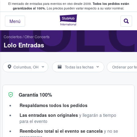
El mercado de entradas para eventos en vivo desde 2009.
Todos los pedidos están
 y venta de entradas entre fans
LOL
garantizados al 100%.
Los precios pueden variar respecto a su valor nominal.
StubHub: compra y
Menú
Conciertos
/
Other Concerts
Lolo Entradas
Columbus, OH
Todas las fechas
Ordenar por f
Garantía 100%
Respaldamos todos los pedidos
Las entradas son originales
y llegarán a tiempo
para el evento
Reembolso total si el evento se cancela
y no se