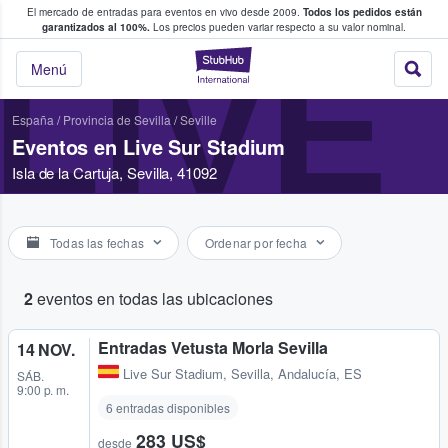
El mercado de entradas para eventos en vivo desde 2009.
Todos los pedidos están
 y venta de entradas entre fans
garantizados al 100%.
Los precios pueden variar respecto a su valor nominal.
LIVE
StubHub: compra y
Menú
España
/
Provincia de Sevilla
/
Seville
Eventos en Live Sur Stadium
Isla de la Cartuja, Sevilla, 41092
Todas las fechas
Ordenar por fecha
2
eventos en todas las ubicaciones
Entradas Vetusta Morla Sevilla
14 NOV.
Live Sur Stadium
,
Sevilla, Andalucía, ES
SÁB.
9:00 p. m.
6 entradas disponibles
283 US$
desde