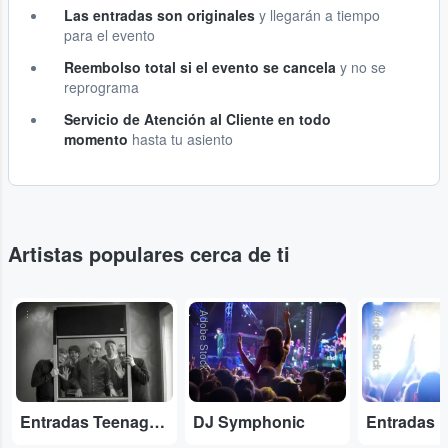
Las entradas son originales
y llegarán a tiempo
para el evento
Reembolso total si el evento se cancela
y no se
reprograma
Servicio de Atención al Cliente en todo
momento
hasta tu asiento
Artistas populares cerca de ti
...
Adobe Stock
Adobe Stock
Entradas Teenage Fanclub
DJ Symphonic
Entradas 