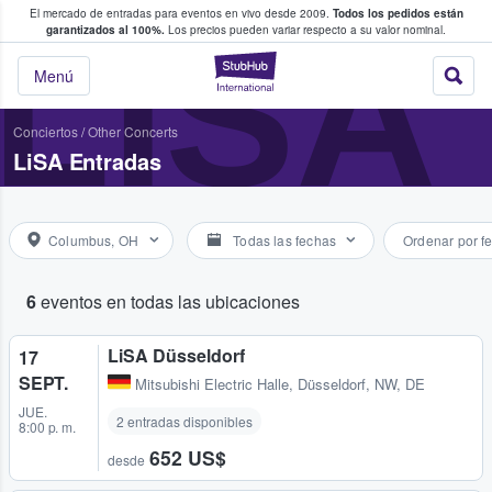
El mercado de entradas para eventos en vivo desde 2009.
Todos los pedidos están
 y venta de entradas entre fans
LISA
garantizados al 100%.
Los precios pueden variar respecto a su valor nominal.
StubHub: compra y
Menú
Conciertos
/
Other Concerts
LiSA Entradas
Columbus, OH
Todas las fechas
Ordenar por f
6
eventos en todas las ubicaciones
LiSA Düsseldorf
17
SEPT.
Mitsubishi Electric Halle
,
Düsseldorf, NW, DE
JUE.
2 entradas disponibles
8:00 p. m.
652 US$
desde