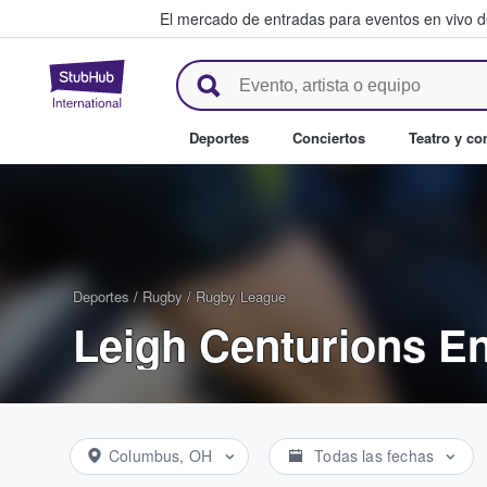
El mercado de entradas para eventos en vivo 
StubHub: compra y venta de en
Deportes
Conciertos
Teatro y c
Deportes
/
Rugby
/
Rugby League
Leigh Centurions E
Columbus, OH
Todas las fechas