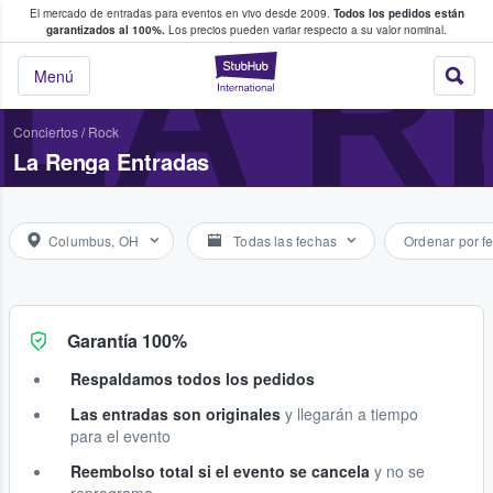
El mercado de entradas para eventos en vivo desde 2009.
Todos los pedidos están
 y venta de entradas entre fans
LA 
garantizados al 100%.
Los precios pueden variar respecto a su valor nominal.
StubHub: compra y
Menú
Conciertos
/
Rock
La Renga Entradas
Columbus, OH
Todas las fechas
Ordenar por f
Garantía 100%
Respaldamos todos los pedidos
Las entradas son originales
y llegarán a tiempo
para el evento
Reembolso total si el evento se cancela
y no se