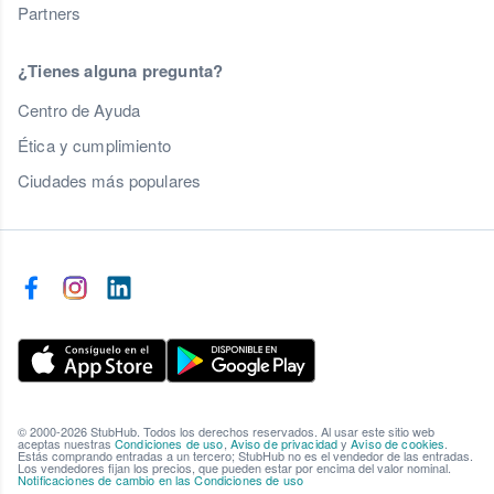
Partners
¿Tienes alguna pregunta?
Centro de Ayuda
Ética y cumplimiento
Ciudades más populares
© 2000-2026 StubHub. Todos los derechos reservados. Al usar este sitio web
aceptas nuestras
Condiciones de uso
,
Aviso de privacidad
y
Aviso de cookies
.
Estás comprando entradas a un tercero; StubHub no es el vendedor de las entradas.
Los vendedores fijan los precios, que pueden estar por encima del valor nominal.
Notificaciones de cambio en las Condiciones de uso