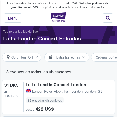
El mercado de entradas para eventos en vivo desde 2009.
Todos los pedidos están
 y venta de entradas entre fans
LA L
garantizados al 100%.
Los precios pueden variar respecto a su valor nominal.
StubHub: compra y
Menú
Teatro y arte
/
Movie Event
La La Land in Concert Entradas
Columbus, OH
Todas las fechas
Ordenar por f
3
eventos en todas las ubicaciones
La La Land in Concert London
31 DIC.
London Royal Albert Hall
,
London, London, GB
JUE.
1:00 p. m.
12 entradas disponibles
422 US$
desde