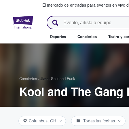
El mercado de entradas para eventos en vivo 
StubHub: compra y venta de en
Deportes
Conciertos
Teatro y c
Conciertos
/
Jazz, Soul and Funk
Kool and The Gang 
Columbus, OH
Todas las fechas