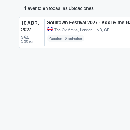
1
evento en todas las ubicaciones
Soultown Festival 2027 - Kool & the G
10 ABR.
2027
The O2 Arena
,
London, LND, GB
SÁB.
Quedan 12 entradas
5:30 p. m.