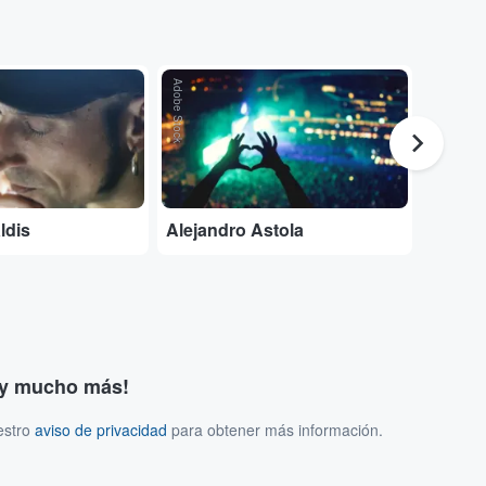
Adobe Stock
Adobe Stock
ldis
Alejandro Astola
Entrad
s y mucho más!
estro
aviso de privacidad
para obtener más información.