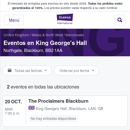
El mercado de entradas para eventos en vivo desde 2009.
Todos los pedidos están
 y venta de entradas entre fans
garantizados al 100%.
Los precios pueden variar respecto a su valor nominal.
KING
StubHub: compra y
Menú
United Kingdom
/
Wales & North West
/
Manchester
Eventos en King George's Hall
Northgate, Blackburn, BB2 1AA
Todas las fechas
Ordenar por fecha
2
eventos en todas las ubicaciones
The Proclaimers Blackburn
20 OCT.
King George's Hall
,
Blackburn, LAN, GB
MAR.
7:30 p. m.
No hay entradas disponibles