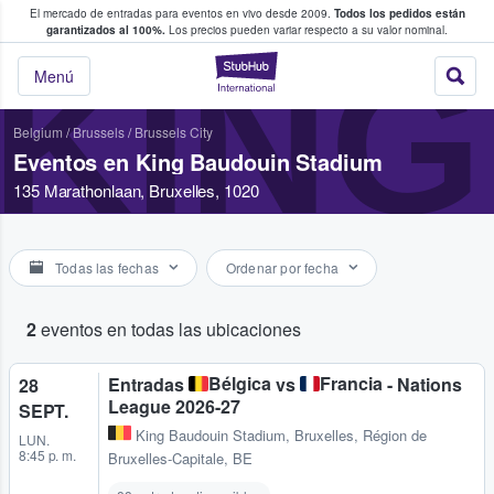
El mercado de entradas para eventos en vivo desde 2009.
Todos los pedidos están
 y venta de entradas entre fans
garantizados al 100%.
Los precios pueden variar respecto a su valor nominal.
KING
StubHub: compra y
Menú
Belgium
/
Brussels
/
Brussels City
Eventos en King Baudouin Stadium
135 Marathonlaan, Bruxelles, 1020
Todas las fechas
Ordenar por fecha
2
eventos en todas las ubicaciones
Bélgica
Francia
Entradas
vs
- Nations
28
League 2026-27
SEPT.
King Baudouin Stadium
,
Bruxelles, Région de
LUN.
8:45 p. m.
Bruxelles-Capitale, BE