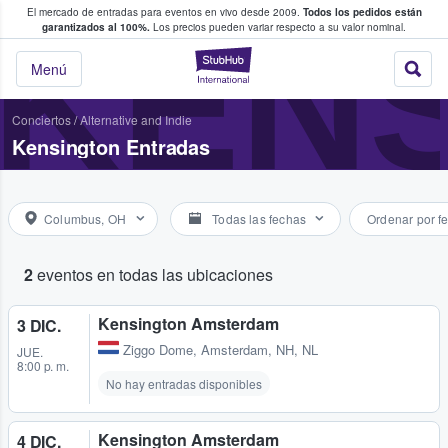
El mercado de entradas para eventos en vivo desde 2009.
Todos los pedidos están
 y venta de entradas entre fans
KEN
garantizados al 100%.
Los precios pueden variar respecto a su valor nominal.
StubHub: compra y
Menú
Conciertos
/
Alternative and Indie
Kensington Entradas
Columbus, OH
Todas las fechas
Ordenar por f
2
eventos en todas las ubicaciones
Kensington Amsterdam
3 DIC.
Ziggo Dome
,
Amsterdam, NH, NL
JUE.
8:00 p. m.
No hay entradas disponibles
Kensington Amsterdam
4 DIC.