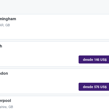
rmingham
AR, GB
th
desde
146 US$
ndon
desde
576 US$
erpool
shire, GB