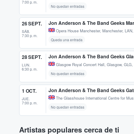
7:00 p. m.
No quedan entradas
Jon Anderson & The Band Geeks Ma
26 SEPT.
Opera House Manchester
,
Manchester, LAN
SÁB.
7:30 p. m.
Queda una entrada
Jon Anderson & The Band Geeks Gl
28 SEPT.
Glasgow Royal Concert Hall
,
Glasgow, GLG,
LUN.
6:30 p. m.
No quedan entradas
Jon Anderson & The Band Geeks Ga
1 OCT.
The Glasshouse International Centre for Mus
JUE.
7:00 p. m.
No quedan entradas
Artistas populares cerca de ti