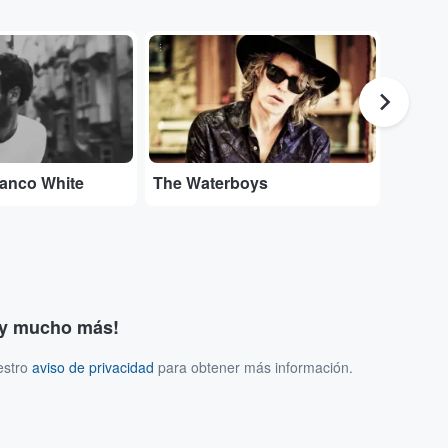
...
...
lanco White
The Waterboys
Entrad
s y mucho más!
estro
aviso de privacidad
para obtener más información.