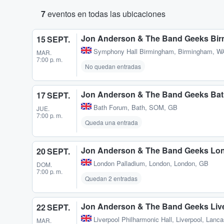
7
eventos en todas las ubicaciones
Jon Anderson & The Band Geeks Bi
15 SEPT.
Symphony Hall Birmingham
,
Birmingham, W
MAR.
7:00 p. m.
No quedan entradas
Jon Anderson & The Band Geeks Ba
17 SEPT.
Bath Forum
,
Bath, SOM, GB
JUE.
7:00 p. m.
Queda una entrada
Jon Anderson & The Band Geeks Lo
20 SEPT.
London Palladium
,
London, London, GB
DOM.
7:00 p. m.
Quedan 2 entradas
Jon Anderson & The Band Geeks Liv
22 SEPT.
Liverpool Philharmonic Hall
,
Liverpool, Lanca
MAR.