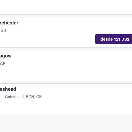
nchester
, GB
desde
121 US$
asgow
 GB
teshead
ic
,
Gateshead, EDH, GB