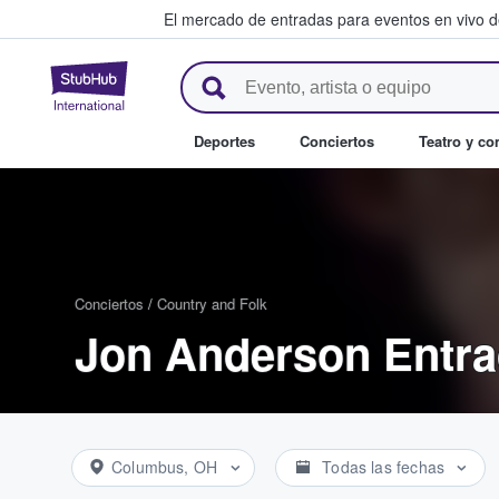
El mercado de entradas para eventos en vivo 
StubHub: compra y venta de en
Deportes
Conciertos
Teatro y c
Conciertos
/
Country and Folk
Jon Anderson Entr
Columbus, OH
Todas las fechas