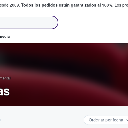
desde 2009.
Todos los pedidos están garantizados al 100%.
Los pre
tradas entre fans
omedia
umental
as
Ordenar por fecha