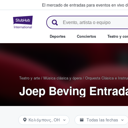
El mercado de entradas para eventos en vivo 
StubHub: compra y venta de en
Deportes
Conciertos
Teatro y c
Teatro y arte
/
Música clásica y ópera
/
Orquesta Clásica e Instr
Joep Beving Entrad
Κολόμπους, OH
Todas las fechas