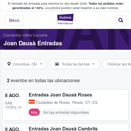
El mercado de entradas para eventos en vivo desde 2009.
Todos los pedidos están
 y venta de entradas entre fans
JOA
garantizados al 100%.
Los precios pueden variar respecto a su valor nominal.
StubHub: compra y
Menú
Conciertos
/
Other Concerts
Joan Dausà Entradas
Columbus, OH
Todas las fechas
Ordenar por f
2
eventos en todas las ubicaciones
Entradas Joan Dausà Roses
8 AGO.
Ciudadela de Roses
,
Roses, CT, ES
SÁB.
10:00 p. m.
Hoy
No hay entradas disponibles
Entradas Joan Dausà Cambrils
9 AGO.