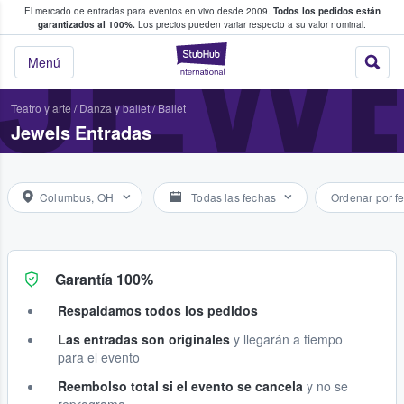
El mercado de entradas para eventos en vivo desde 2009.
Todos los pedidos están
 y venta de entradas entre fans
JEW
garantizados al 100%.
Los precios pueden variar respecto a su valor nominal.
StubHub: compra y
Menú
Teatro y arte
/
Danza y ballet
/
Ballet
Jewels Entradas
Columbus, OH
Todas las fechas
Ordenar por f
Garantía 100%
Respaldamos todos los pedidos
Las entradas son originales
y llegarán a tiempo
para el evento
Reembolso total si el evento se cancela
y no se