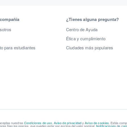
 compañía
¿Tienes alguna pregunta?
sotros
Centro de Ayuda
Ética y cumplimiento
o para estudiantes
Ciudades más populares
 aceptas nuestras
Condiciones de uso
,
Aviso de privacidad
y
Aviso de cookies
. Estás com
res fijan los precios, que pueden estar por encima del valor nominal.
Notificaciones de cam