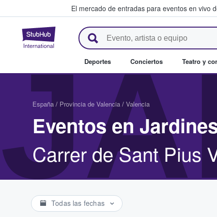
El mercado de entradas para eventos en vivo 
StubHub: compra y venta de en
JA
Deportes
Conciertos
Teatro y c
España
/
Provincia de Valencia
/
Valencia
Eventos en Jardines
Carrer de Sant Pius V
Todas las fechas