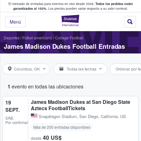
El mercado de entradas para eventos en vivo desde 2009.
Todos los pedidos están
 y venta de entradas entre fans
JAM
garantizados al 100%.
Los precios pueden variar respecto a su valor nominal.
StubHub: compra y
Menú
Deportes
/
Fútbol americano
/
College Football
James Madison Dukes Football Entradas
Columbus, OH
Todas las fechas
Ordenar por f
1
evento en todas las ubicaciones
James Madison Dukes at San Diego State
19
Aztecs FootballTickets
SEPT.
Snapdragon Stadium
,
San Diego, California, US
SÁB.
Por confirmar
Más de 200 entradas disponibles
40 US$
desde