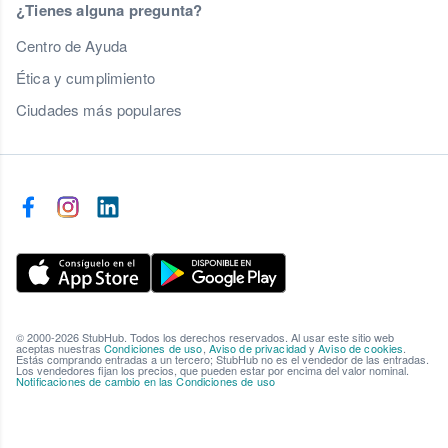
¿Tienes alguna pregunta?
Centro de Ayuda
Ética y cumplimiento
Ciudades más populares
© 2000-2026 StubHub. Todos los derechos reservados. Al usar este sitio web
aceptas nuestras
Condiciones de uso
,
Aviso de privacidad
y
Aviso de cookies
.
Estás comprando entradas a un tercero; StubHub no es el vendedor de las entradas.
Los vendedores fijan los precios, que pueden estar por encima del valor nominal.
Notificaciones de cambio en las Condiciones de uso