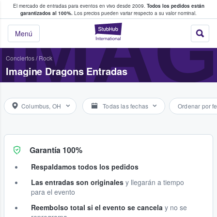
El mercado de entradas para eventos en vivo desde 2009.
Todos los pedidos están
 y venta de entradas entre fans
IMA
garantizados al 100%.
Los precios pueden variar respecto a su valor nominal.
StubHub: compra y
Menú
Conciertos
/
Rock
Imagine Dragons Entradas
Columbus, OH
Todas las fechas
Ordenar por f
Garantía 100%
Respaldamos todos los pedidos
Las entradas son originales
y llegarán a tiempo
para el evento
Reembolso total si el evento se cancela
y no se