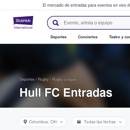
El mercado de entradas para eventos en vivo 
StubHub: compra y venta de en
Deportes
Conciertos
Teatro y c
Deportes
/
Rugby
/
Rugby League
Hull FC Entradas
Columbus, OH
Todas las fechas