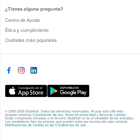
¿Tienes alguna pregunta?
Centro de Ayuda
Ética y cumplimiento
Ciudades más populares
© 2000-2026 StubHub. Todos los derechos reservados. Al usar este sitio web
aceptas nuestras
Condiciones de uso
,
Aviso de privacidad
y
Aviso de cookies
.
Estás comprando entradas a un tercero; StubHub no es el vendedor de las entradas.
Los vendedores fijan los precios, que pueden estar por encima del valor nominal.
Notificaciones de cambio en las Condiciones de uso