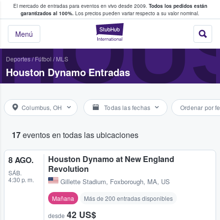
El mercado de entradas para eventos en vivo desde 2009.
Todos los pedidos están
 y venta de entradas entre fans
HOU
garantizados al 100%.
Los precios pueden variar respecto a su valor nominal.
StubHub: compra y
Menú
Deportes
/
Fútbol
/
MLS
Houston Dynamo Entradas
Columbus, OH
Todas las fechas
Ordenar por f
17
eventos en todas las ubicaciones
Houston Dynamo at New England
8 AGO.
Revolution
SÁB.
4:30 p. m.
Gillette Stadium
,
Foxborough, MA, US
Mañana
Más de 200 entradas disponibles
42 US$
desde