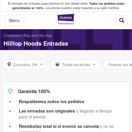
El mercado de entradas para eventos en vivo desde 2009.
Todos los pedidos están
 y venta de entradas entre fans
HILL
garantizados al 100%.
Los precios pueden variar respecto a su valor nominal.
StubHub: compra y
Menú
Conciertos
/
Rap and Hip-Hop
Hilltop Hoods Entradas
Columbus, OH
Todas las fechas
Ordenar por f
Garantía 100%
Respaldamos todos los pedidos
Las entradas son originales
y llegarán a tiempo
para el evento
Reembolso total si el evento se cancela
y no se