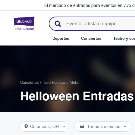
El mercado de entradas para eventos en vivo 
StubHub: compra y venta de en
Deportes
Conciertos
Teatro y c
Conciertos
/
Hard Rock and Metal
Helloween Entradas
Columbus, OH
Todas las fechas