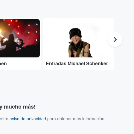
...
...
oen
Entradas Michael Schenker
Entrad
s y mucho más!
estro
aviso de privacidad
para obtener más información.