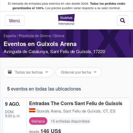
El mercado de entradas para eventos en vivo desde 2009.
Todos los pedidos están
 y venta de entradas entre fans
garantizados al 100%.
Los precios pueden variar respecto a su valor nominal.
GUIX
StubHub: compra y
Menú
España
/
Provincia de Girona
/
Girona
Eventos en Guixols Arena
Avinguda de Catalunya, Sant Feliu de Guíxols, 17220
Todas las fechas
Ordenar por fecha
5
eventos en todas las ubicaciones
Entradas The Corrs Sant Feliu de Guíxols
9 AGO.
Guixols Arena
,
Sant Feliu de Guíxols, CT, ES
DOM.
9:00 p. m.
Mañana
15 entradas disponibles
146 US$
desde