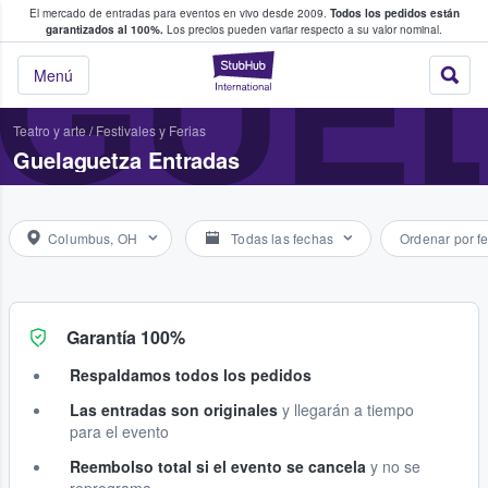
El mercado de entradas para eventos en vivo desde 2009.
Todos los pedidos están
 y venta de entradas entre fans
GUE
garantizados al 100%.
Los precios pueden variar respecto a su valor nominal.
StubHub: compra y
Menú
Teatro y arte
/
Festivales y Ferias
Guelaguetza Entradas
Columbus, OH
Todas las fechas
Ordenar por f
Garantía 100%
Respaldamos todos los pedidos
Las entradas son originales
y llegarán a tiempo
para el evento
Reembolso total si el evento se cancela
y no se