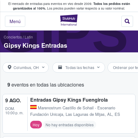
El mercado de entradas para eventos en vivo desde 2009.
Todos los pedidos están
 y venta de entradas entre fans
GIPS
garantizados al 100%.
Los precios pueden variar respecto a su valor nominal.
StubHub: compra y
Menú
Conciertos
/
Latin
Gipsy Kings Entradas
Columbus, OH
Todas las fechas
Ordenar por f
9
eventos en todas las ubicaciones
Entradas Gipsy Kings Fuengirola
9 AGO.
Marenostrum Castillo de Sohail - Escenario
DOM.
10:00 p. m.
Fundación Unicaja
,
Las Lagunas de Mijas, AL, ES
Hoy
No hay entradas disponibles