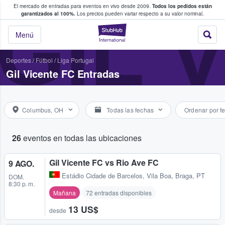
El mercado de entradas para eventos en vivo desde 2009.
Todos los pedidos están
 y venta de entradas entre fans
GIL 
garantizados al 100%.
Los precios pueden variar respecto a su valor nominal.
StubHub: compra y
Menú
Deportes
/
Fútbol
/
Liga Portugal
Gil Vicente FC Entradas
Columbus, OH
Todas las fechas
Ordenar por f
26
eventos en todas las ubicaciones
Gil Vicente FC vs Rio Ave FC
9 AGO.
Estádio Cidade de Barcelos
,
Vila Boa, Braga, PT
DOM.
8:30 p. m.
Mañana
72 entradas disponibles
13 US$
desde