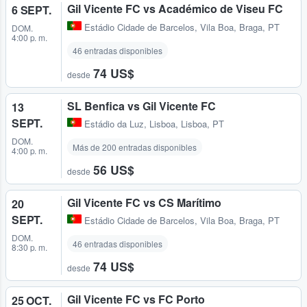
Gil Vicente FC vs Académico de Viseu FC
6 SEPT.
Estádio Cidade de Barcelos
,
Vila Boa, Braga, PT
DOM.
4:00 p. m.
46 entradas disponibles
74 US$
desde
SL Benfica vs Gil Vicente FC
13
SEPT.
Estádio da Luz
,
Lisboa, Lisboa, PT
DOM.
Más de 200 entradas disponibles
4:00 p. m.
56 US$
desde
Gil Vicente FC vs CS Marítimo
20
SEPT.
Estádio Cidade de Barcelos
,
Vila Boa, Braga, PT
DOM.
46 entradas disponibles
8:30 p. m.
74 US$
desde
Gil Vicente FC vs FC Porto
25 OCT.