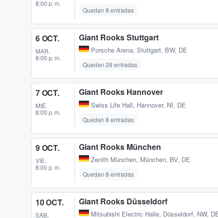
8:00 p. m.
Quedan 8 entradas
Giant Rooks Stuttgart
6 OCT.
Porsche Arena
,
Stuttgart, BW, DE
MAR.
8:00 p. m.
Quedan 28 entradas
Giant Rooks Hannover
7 OCT.
Swiss Life Hall
,
Hannover, NI, DE
MIÉ.
8:00 p. m.
Quedan 8 entradas
Giant Rooks München
9 OCT.
Zenith München
,
München, BV, DE
VIE.
8:00 p. m.
Quedan 8 entradas
Giant Rooks Düsseldorf
10 OCT.
Mitsubishi Electric Halle
,
Düsseldorf, NW, D
SÁB.