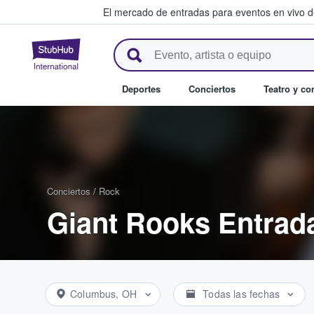
El mercado de entradas para eventos en vivo 
StubHub: compra y venta de en
Deportes
Conciertos
Teatro y c
Conciertos
/
Rock
Giant Rooks Entrad
Columbus, OH
Todas las fechas