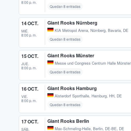
8:00 p. m.
Quedan 8 entradas
Giant Rooks Nürnberg
14 OCT.
KIA Metropol Arena
,
Nürnberg, Bavaria, DE
MIÉ.
8:00 p. m.
Quedan 8 entradas
Giant Rooks Münster
15 OCT.
Messe und Congress Centrum Halle Münster
JUE.
8:00 p. m.
Quedan 8 entradas
Giant Rooks Hamburg
16 OCT.
Alsterdorf Sporthalle
,
Hamburg, HH, DE
VIE.
8:00 p. m.
Quedan 8 entradas
Giant Rooks Berlin
17 OCT.
Max-Schmeling-Halle
,
Berlin, DE-BE, DE
SÁB.