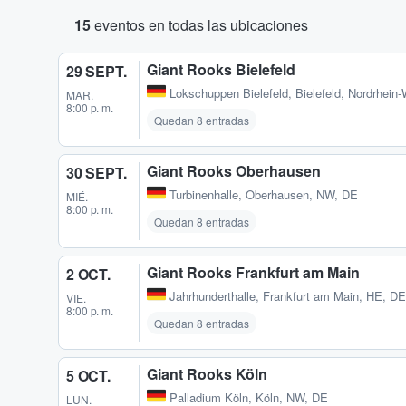
15
eventos en todas las ubicaciones
Giant Rooks Bielefeld
29 SEPT.
Lokschuppen Bielefeld
,
Bielefeld, Nordrhein
MAR.
8:00 p. m.
Quedan 8 entradas
Giant Rooks Oberhausen
30 SEPT.
Turbinenhalle
,
Oberhausen, NW, DE
MIÉ.
8:00 p. m.
Quedan 8 entradas
Giant Rooks Frankfurt am Main
2 OCT.
Jahrhunderthalle
,
Frankfurt am Main, HE, DE
VIE.
8:00 p. m.
Quedan 8 entradas
Giant Rooks Köln
5 OCT.
Palladium Köln
,
Köln, NW, DE
LUN.