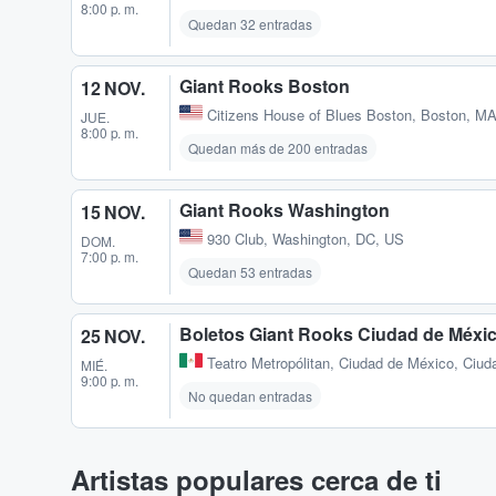
8:00 p. m.
Quedan 32 entradas
Giant Rooks Boston
12 NOV.
Citizens House of Blues Boston
,
Boston, MA
JUE.
8:00 p. m.
Quedan más de 200 entradas
Giant Rooks Washington
15 NOV.
930 Club
,
Washington, DC, US
DOM.
7:00 p. m.
Quedan 53 entradas
Boletos Giant Rooks Ciudad de Méxi
25 NOV.
Teatro Metropólitan
,
Ciudad de México, Ciud
MIÉ.
9:00 p. m.
No quedan entradas
Artistas populares cerca de ti