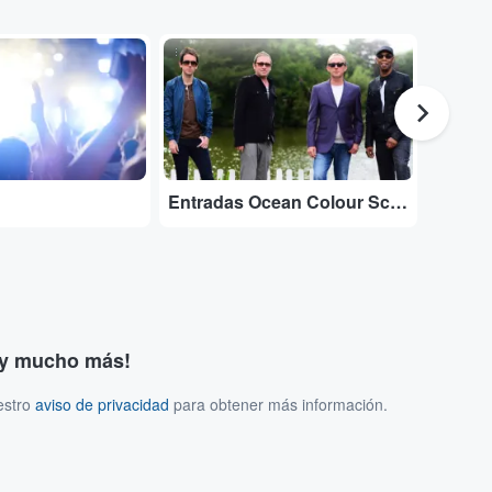
...
...
Entradas Ocean Colour Scene
Entrad
s y mucho más!
estro
aviso de privacidad
para obtener más información.