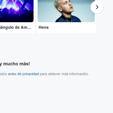
Entradas Triángulo de Amor Bizarro
Hens
Entrad
s y mucho más!
estro
aviso de privacidad
para obtener más información.