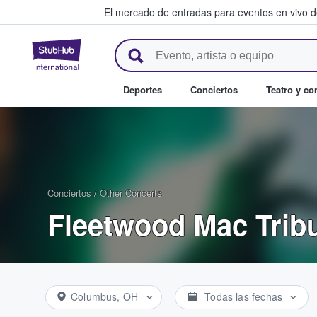
El mercado de entradas para eventos en vivo 
StubHub: compra y venta de en
Deportes
Conciertos
Teatro y c
Conciertos
/
Other Concerts
Fleetwood Mac Trib
Columbus, OH
Todas las fechas