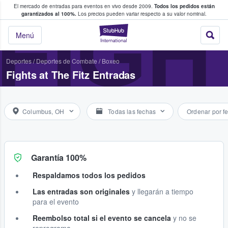
El mercado de entradas para eventos en vivo desde 2009.
Todos los pedidos están
 y venta de entradas entre fans
FIGH
garantizados al 100%.
Los precios pueden variar respecto a su valor nominal.
StubHub: compra y
Menú
Deportes
/
Deportes de Combate
/
Boxeo
Fights at The Fitz Entradas
Columbus, OH
Todas las fechas
Ordenar por f
Garantía 100%
Respaldamos todos los pedidos
Las entradas son originales
y llegarán a tiempo
para el evento
Reembolso total si el evento se cancela
y no se