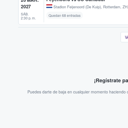
2027
Stadion Feijenoord (De Kuip)
,
Rotterdam, ZH
SÁB.
Quedan 68 entradas
2:30 p. m.
V
¡Regístrate p
Puedes darte de baja en cualquier momento haciendo cl