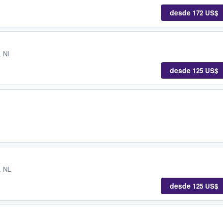
desde
172 US$
, NL
desde
125 US$
, NL
desde
125 US$