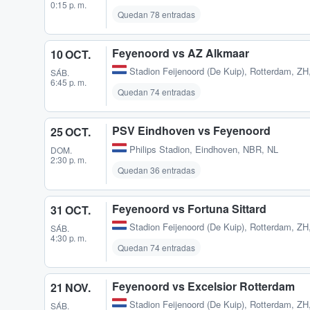
0:15 p. m.
Quedan 78 entradas
Feyenoord vs AZ Alkmaar
10 OCT.
Stadion Feijenoord (De Kuip)
,
Rotterdam, ZH
SÁB.
6:45 p. m.
Quedan 74 entradas
PSV Eindhoven vs Feyenoord
25 OCT.
Philips Stadion
,
Eindhoven, NBR, NL
DOM.
2:30 p. m.
Quedan 36 entradas
Feyenoord vs Fortuna Sittard
31 OCT.
Stadion Feijenoord (De Kuip)
,
Rotterdam, ZH
SÁB.
4:30 p. m.
Quedan 74 entradas
Feyenoord vs Excelsior Rotterdam
21 NOV.
Stadion Feijenoord (De Kuip)
,
Rotterdam, ZH
SÁB.