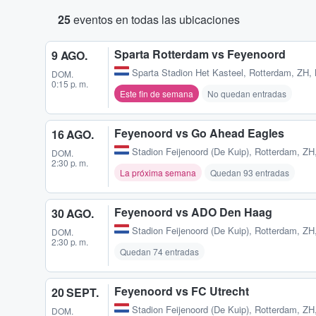
25
eventos en todas las ubicaciones
Sparta Rotterdam vs Feyenoord
9 AGO.
Sparta Stadion Het Kasteel
,
Rotterdam, ZH,
DOM.
0:15 p. m.
Este fin de semana
No quedan entradas
Feyenoord vs Go Ahead Eagles
16 AGO.
Stadion Feijenoord (De Kuip)
,
Rotterdam, ZH
DOM.
2:30 p. m.
La próxima semana
Quedan 93 entradas
Feyenoord vs ADO Den Haag
30 AGO.
Stadion Feijenoord (De Kuip)
,
Rotterdam, ZH
DOM.
2:30 p. m.
Quedan 74 entradas
Feyenoord vs FC Utrecht
20 SEPT.
Stadion Feijenoord (De Kuip)
,
Rotterdam, ZH
DOM.