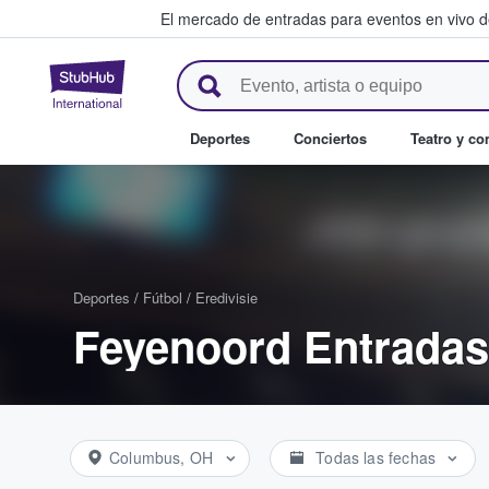
El mercado de entradas para eventos en vivo 
StubHub: compra y venta de en
Deportes
Conciertos
Teatro y c
Deportes
/
Fútbol
/
Eredivisie
Feyenoord Entradas
Columbus, OH
Todas las fechas