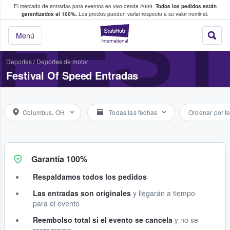
El mercado de entradas para eventos en vivo desde 2009.
Todos los pedidos están
 y venta de entradas entre fans
FEST
garantizados al 100%.
Los precios pueden variar respecto a su valor nominal.
StubHub: compra y
Menú
Deportes
/
Deportes de motor
Festival Of Speed Entradas
Columbus, OH
Todas las fechas
Ordenar por f
Garantía 100%
Respaldamos todos los pedidos
Las entradas son originales
y llegarán a tiempo
para el evento
Reembolso total si el evento se cancela
y no se