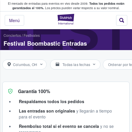
El mercado de entradas para eventos en vivo desde 2009.
Todos los pedidos están
 y venta de entradas entre fans
FEST
garantizados al 100%.
Los precios pueden variar respecto a su valor nominal.
StubHub: compra y
Menú
Conciertos
/
Festivales
Festival Boombastic Entradas
Columbus, OH
Todas las fechas
Ordenar por f
Garantía 100%
Respaldamos todos los pedidos
Las entradas son originales
y llegarán a tiempo
para el evento
Reembolso total si el evento se cancela
y no se