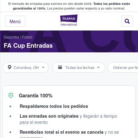
El mercado de entradas para eventos en vivo desde 2009.
Todos los pedidos están
 y venta de entradas entre fans
FA C
garantizados al 100%.
Los precios pueden variar respecto a su valor nominal.
StubHub: compra y
Menú
Deportes
/
Fútbol
FA Cup Entradas
Columbus, OH
Todas las fechas
Ordenar por f
Garantía 100%
Respaldamos todos los pedidos
Las entradas son originales
y llegarán a tiempo
para el evento
Reembolso total si el evento se cancela
y no se