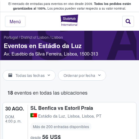
El mercado de entradas para eventos en vivo desde 2009.
Todos los pedidos están
 y venta de entradas entre fans
garantizados al 100%.
Los precios pueden variar respecto a su valor nominal.
ESTÁ
StubHub: compra y
Menú
Portugal
/
District of Lisbon
/
Lisbon
Eventos en Estádio da Luz
Av. Eusébio da Silva Ferreira, Lisboa, 1500-313
Todas las fechas
Ordenar por fecha
18
eventos en todas las ubicaciones
SL Benfica vs Estoril Praia
30 AGO.
Estádio da Luz
,
Lisboa, Lisboa, PT
DOM.
4:00 p. m.
Más de 200 entradas disponibles
56 US$
desde